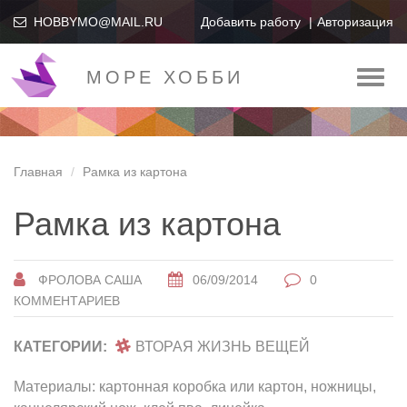
HOBBYMO@MAIL.RU
Добавить работу
Авторизация
МОРЕ ХОББИ
Toggl
naviga
Главная
Рамка из картона
Рамка из картона
ФРОЛОВА САША
06/09/2014
0
КОММЕНТАРИЕВ
КАТЕГОРИИ:
ВТОРАЯ ЖИЗНЬ ВЕЩЕЙ
Материалы: картонная коробка или картон, ножницы,