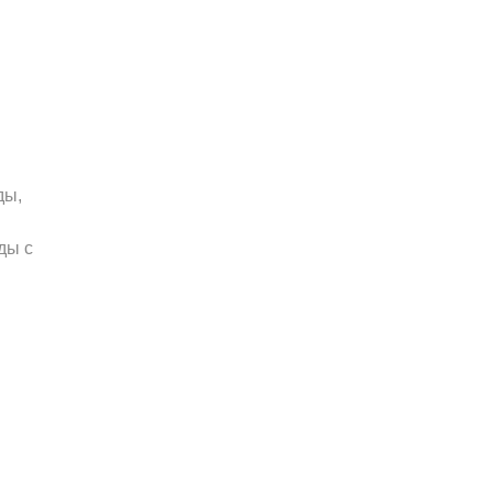
ды,
ды с