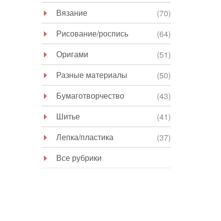
Вязание
(70)
Рисование/роспись
(64)
Оригами
(51)
Разные материалы
(50)
Бумаготворчество
(43)
Шитье
(41)
Лепка/пластика
(37)
Все рубрики