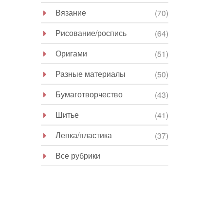
Вязание
(70)
Рисование/роспись
(64)
Оригами
(51)
Разные материалы
(50)
Бумаготворчество
(43)
Шитье
(41)
Лепка/пластика
(37)
Все рубрики