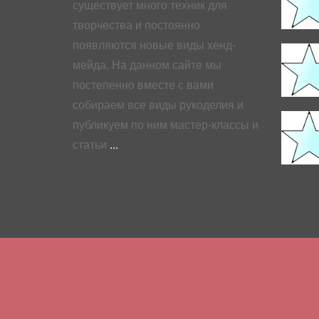
существует много техник для
творчества и постоянно
появляются новые виды хенд-
мейда. На данном сайте мы
постепенно вместе с вами
собираем все виды рукоделия и
публикуем по ним мастер-классы и
статьи
...